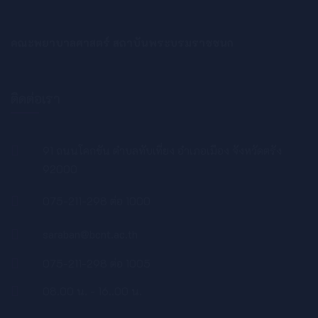
คณะพยาบาลศาสตร์ สถาบันพระบรมราชชนก
ติดต่อเรา
91 ถนนโคกขัน ตำบลทับเที่ยง อำเภอเมือง จังหวัดตรัง
92000
075-211-298 ต่อ 1000
saraban@bcnt.ac.th
075-211-298 ต่อ 1005
08.00 น. - 16..00 น.