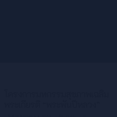
โครงการมหกรรมสุขภาพเฉลิม
พระเกียรติ “พระพันปีหลวง”
วันที่ 14 สิงหาคม พ.ศ. 2568
ผู้ดูแลระบบ
0