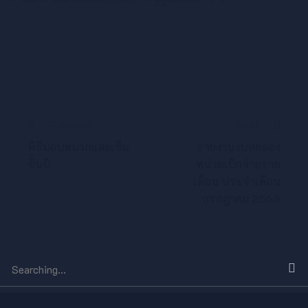
Previous
Next
พิธีมอบหมวกและเข็ม
รายงานงบทดลอง
ชั้นปี
หน่วยเบิกจ่ายราย
เดือน ประจำเดือน
กรกฎาคม 2568
Search
for: