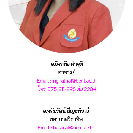
อ.อิงหทัย ดำจุติ
อาจารย์
Email : inghathai@bcnt.ac.th
โทร 075-211-298 ต่อ 2204
อ.หทัยรัตน์ สีญะพันณ์
พยาบาลวิชาชีพ
Email : hatairat@bcnt.ac.th