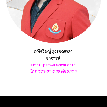
อ.พีรวิชญ์ สุวรรณเวลา
อาจารย์
Email : perawit@bcnt.ac.th
โทร 075-211-298 ต่อ 3202