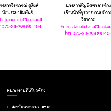
างสาวจิราภรณ์ ชูสิงห์
นางสาวธัญพิชชา เถรว่อง
นักประชาสัมพันธ์
เจ้าหน้าที่ธุรการงานบริกา
 : jiraporn.ch@bcnt.ac.th
วิชาการ
 075-211-298 ต่อ 1404
Email : tanpitcha.te@bcnt.ac
โทร 075-211-298 ต่อ 140
หน่วยงานที่เกี่ยวข้อง
สถาบันพระบรมราชชนก