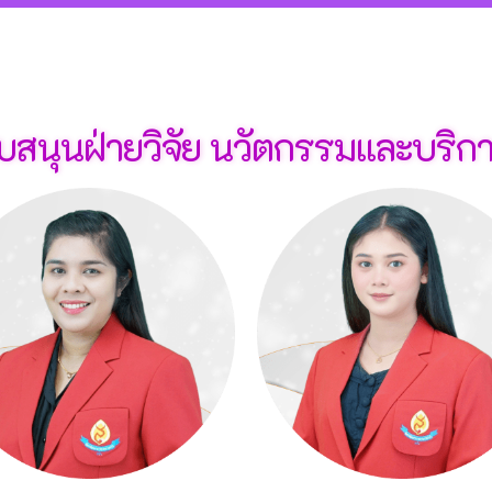
บสนุนฝ่ายวิจัย นวัตกรรมและบริก