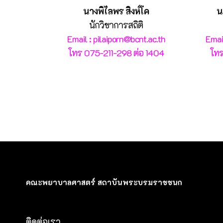
นางพิไลพร สิงห์โค
น
นักวิชาการสถิติ
Email : pilaiporn@bcnt.ac.th
Email
โทร 075-211-298 ต่อ 1404
โทร
คณะพยาบาลศาสตร์ สถาบันพระบรมราชชนก
ติดต่อเรา