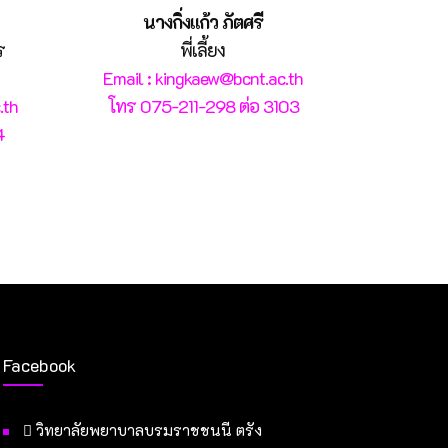
นางกิ่งแก้ว ภัตศรี
ร
พี่เลี้ยง
Email : kingkaew@bcnt.ac.th
.th
โทร 075-211-298 ต่อ 3103
4
Facebook
วิทยาลัยพยาบาลบรมราชชนนี ตรัง