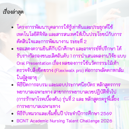
เรื่องล่าสุด
โครงการพัฒนาบุคลากรให้รู้เท่าทันและประยุกต์ใช้
เทคโนโลยีดิจิทัล และสารสนเทศให้เป็นประโยชน์กับการ
ตัดสินใจและการพัฒนางาน ระยะที่ 2
ขอแสดงความยินดีกับนักศึกษา และอาจารย์ที่ปรึกษา ได้
รับรางวัลรองชนะเลิศอันดับ 1 การนำเสนอผลงานวิจัย แบบ
Oral Presentation เรื่อง ผลของการใช้นวัตกรรมไม้เท้า
ตรวจจับสิ่งขีดขวาง (Flexiwalk pro) ต่อการพลัดตกหกล้ม
ในผู้สูงอายุ
พิธีปิดการอบรม และมอบประกาศนียบัตร หลักสูตรการ
พยาบาลเฉพาะทาง สาขาการพยาบาลเวชปฏิบัติทั่วไป
(การรักษาโรคเบื้องต้น) รุ่นที่ 2 และ หลักสูตรครูพี่เลี้ยง
การพยาบาลเฉพาะทาง
พิธีรับหมวกและเข็มชั้นปี ประจำปีการศึกษา 2569
BCNT Academic Nursing Talent Challenge 2026