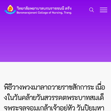
พิธีวางพวงมาลาถวายราชสักการะ เนื่อ
งในวันคล้ายวันสวรรคตพระบาทสมเด็
จพระจุลจอมเกล้าเจ้าอยู่หัว วันปิยมหา