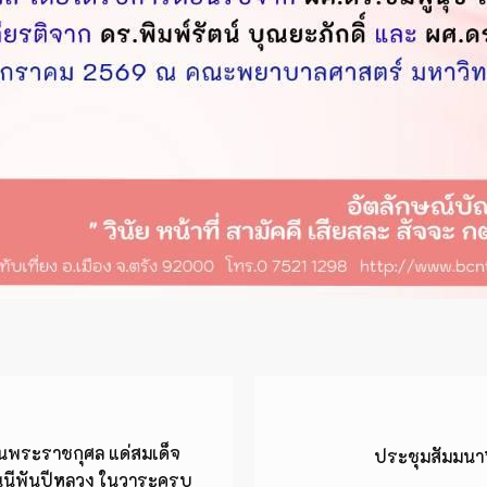
็นพระราชกุศล แด่สมเด็จ
ประชุมสัมมนา”
นนีพันปีหลวง ในวาระครบ