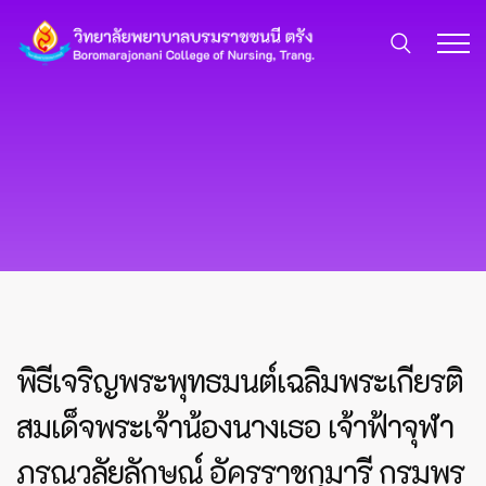
พิธีเจริญพระพุทธมนต์เฉลิมพระเกียรติ
สมเด็จพระเจ้าน้องนางเธอ เจ้าฟ้าจุฬา
ภรณวลัยลักษณ์ อัครราชกุมารี กรมพร