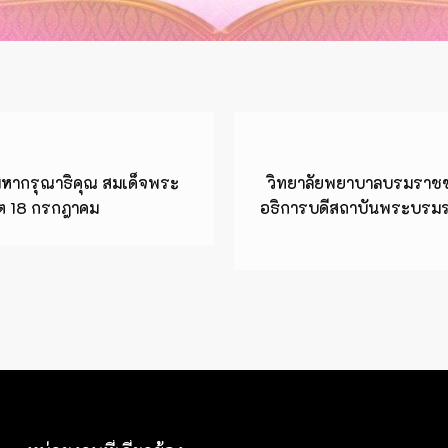
หากรุณาธิคุณ สมเด็จพระ
วิทยาลัยพยาบาลบรมราชชนน
คต 18 กรกฎาคม
อธิการบดีสถาบันพระบรม