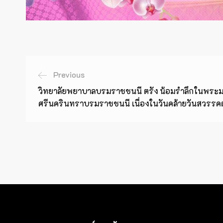
Previous
วิทยาลัยพยาบาลบรมราชชนนี ตรัง น้อมรำลึกในพระม
ศรีนครินทราบรมราชชนนี เนื่องในวันคล้ายวันสวรร