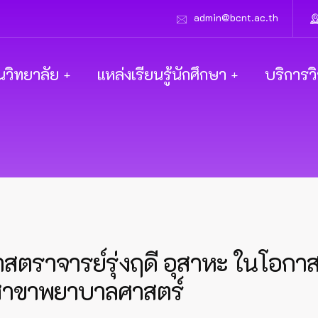
admin@bcnt.ac.th
นวิทยาลัย
แหล่งเรียนรู้นักศึกษา
บริการว
สตราจารย์รุ่งฤดี อุสาหะ ในโอกาสไ
์สาขาพยาบาลศาสตร์