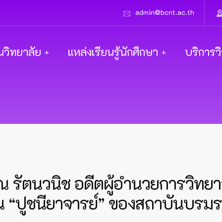
admin@bcnt.ac.th
นวิทยาลัย
แหล่งเรียนรู้นักศึกษา
บริการว
ณ รัตนวนิช อดีตผู้อำนวยการวิท
ป็น “ปูชนียาจารย์” ของสถาบันบร