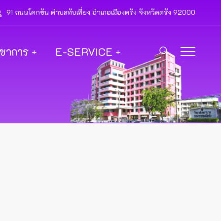
91 ถนนโคกขัน ตำบลทับเที่ยง อำเภอเมืองตรัง จังหวัดตรัง 92000
ิชาการ
E-SERVICE