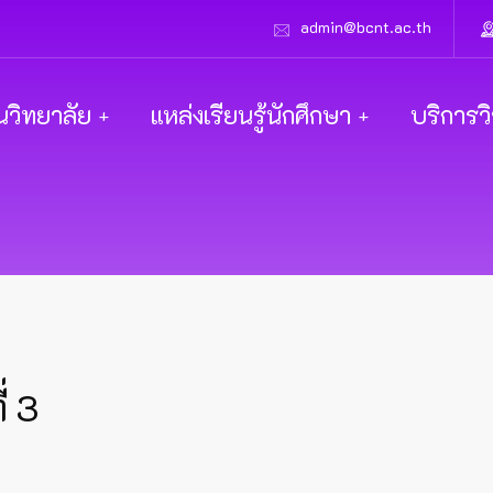
admin@bcnt.ac.th
นวิทยาลัย
แหล่งเรียนรู้นักศึกษา
บริการว
่ 3