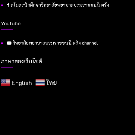
สโมสรนักศึกษาวิทยาลัยพยาบาลบรมราชชนนี ตรัง
Youtube
วิทยาลัยพยาบาลบรมราชชนนี ตรัง channel
ภาษาของเว็บไซต์
English
ไทย