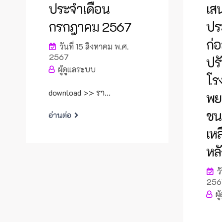
ประจำเดือน
เส
กรกฎาคม 2567
ปร
ก่
วันที่ 15 สิงหาคม พ.ศ.
2567
ปร
ผู้ดูแลระบบ
โร
download >> รา...
พย
ชนน
อ่านต่อ
เห
หลั
วั
256
ผู