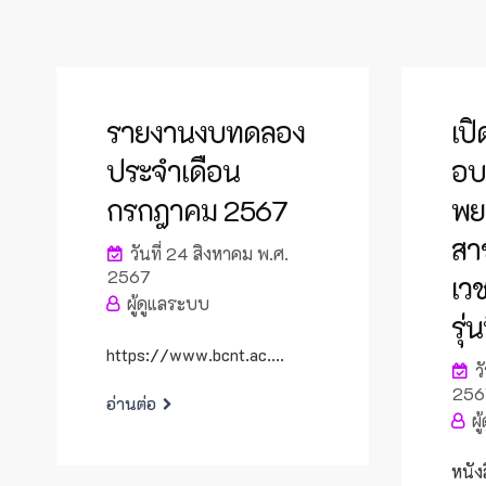
รายงานงบทดลอง
เป
ประจำเดือน
อบ
กรกฎาคม 2567
พย
สา
วันที่ 24 สิงหาคม พ.ศ.
2567
เวช
ผู้ดูแลระบบ
รุ่นท
https://www.bcnt.ac....
วั
256
อ่านต่อ
ผู
หนัง